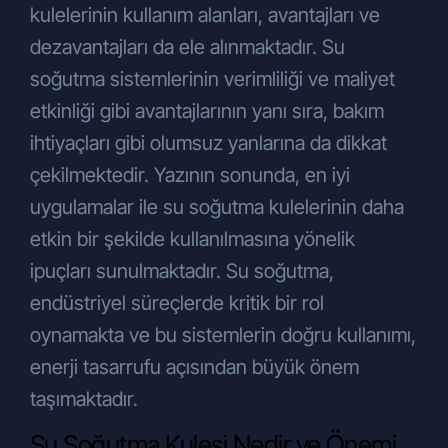
olarak toplanabilecektir. Şirketimizin ürün
kulelerinin kullanım alanları, avantajları ve
ve hizmetlerinden yararlandığınız
dezavantajları da ele alınmaktadır. Su
müddetçe kişisel verileriniz oluşturularak
soğutma sistemlerinin verimliliği ve maliyet
ve güncellenerek işlenebilecektir.
Ayrıca, Şirket hizmetlerini kullanma
etkinliği gibi avantajlarının yanı sıra, bakım
niyetiyle internet sayfamızı
ihtiyaçları gibi olumsuz yanlarına da dikkat
kullandığınızda, Şirketimizi veya internet
çekilmektedir. Yazının sonunda, en iyi
sitemizi ziyaret ettiğinizde, Şirketimizin
düzenlediği eğitim, seminer veya
uygulamalar ile su soğutma kulelerinin daha
organizasyonlara katıldığınızda da kişisel
etkin bir şekilde kullanılmasına yönelik
verileriniz işlenebilecektir.
ipuçları sunulmaktadır. Su soğutma,
Kişisel Verilerin İşlenme Amaçları
endüstriyel süreçlerde kritik bir rol
Toplanan kişisel verileriniz aşağıdaki
amaçlarla sınırlı olarak işlenmektedir:
oynamakta ve bu sistemlerin doğru kullanımı,
Taleplerinizi yanıtlamak,
enerji tasarrufu açısından büyük önem
İletişim sağlamak,
taşımaktadır.
Hizmet kalitemizi artırmak.
Toplanan kişisel verileriniz ayrıca;
Su Soğutma Kulesi Nedir ve Önemi