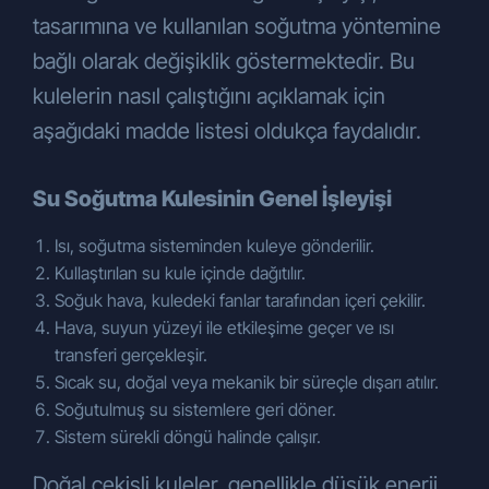
iletmeniz gerekmektedir. Bu çerçevede
tasarımına ve kullanılan soğutma yöntemine
Şirketimize KVKK’nın 11. maddesi
bağlı olarak değişiklik göstermektedir. Bu
kapsamında yapacağınız başvurularda
kulelerin nasıl çalıştığını açıklamak için
yazılı olarak başvurunuzu ileteceğiniz
kanallar ve usuller aşağıda
aşağıdaki madde listesi oldukça faydalıdır.
açıklanmaktadır.
Yukarıda belirtilen haklarınızı kullanmak
Su Soğutma Kulesinin Genel İşleyişi
için kimliğinizi tespit edici gerekli bilgiler ile
KVKK’nın 11. maddesinde belirtilen
Isı, soğutma sisteminden kuleye gönderilir.
haklardan kullanmayı talep ettiğiniz
Kullaştırılan su kule içinde dağıtılır.
hakkınıza yönelik açıklamalarınızı içeren
Soğuk hava, kuledeki fanlar tarafından içeri çekilir.
talebinizi;
Hava, suyun yüzeyi ile etkileşime geçer ve ısı
ÇÖZÜM ENDÜSTRİYEL SOĞUTMA
transferi gerçekleşir.
SİST.İNŞ. SAN. VE TİC.A.Ş.
Sıcak su, doğal veya mekanik bir süreçle dışarı atılır.
Gebze Plastikçiler OSB. Atatürk Bulvarı 9.
Soğutulmuş su sistemlere geri döner.
cadde 91. sokak No: 3/2 PK. 41400
Sistem sürekli döngü halinde çalışır.
adresine bizzat başvurarak,
info@cozumsogutma.com.tr
kayıtlı
Doğal çekişli kuleler, genellikle düşük enerji