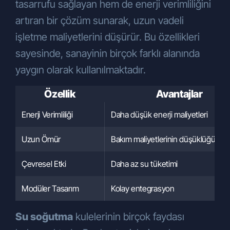
tasarrufu sağlayan hem de enerji verimliliğini
Şirketimizin ticari ve iş stratejilerinin
belirlenmesi ve uygulanması,
artıran bir çözüm sunarak, uzun vadeli
Şirketimizin insan kaynakları
işletme maliyetlerini düşürür. Bu özellikleri
politikalarının yürütülmesinin temini
sayesinde, sanayinin birçok farklı alanında
amaçlarıyla KVKK’nın 5. ve 6.
maddelerinde belirtilen kişisel veri işleme
yaygın olarak kullanılmaktadır.
şartları ve amaçları dahilinde işlenecektir.
Özellik
Avantajlar
Kişisel Verilerin Aktarılması
Kişisel verileriniz, yukarıda belirtilen
Enerji Verimliliği
Daha düşük enerji maliyetleri
amaçlar çerçevesinde, aşağıdaki
durumlarda aktarılabilecektir:
Uzun Ömür
Bakım maliyetlerinin düşüklüğü
Hukuki yükümlülüklerimizi yerine
getirmek üzere
yetkili kamu
Çevresel Etki
Daha az su tüketimi
kurumlarına
ve hizmet aldığımız
tedarikçilere
aktarılabilir.
Modüler Tasarım
Kolay entegrasyon
Şirketimiz tarafından sunulan ürün ve
hizmetlerden sizleri faydalandırmak için
Su soğutma
kulelerinin birçok faydası
gerekli çalışmaların iş birimlerimiz