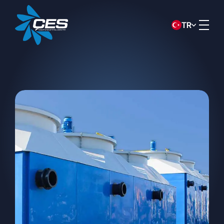
TR
KVKK Aydınlatma Metni
Bu aydınlatma metni,
ÇÖZÜM
ENDÜSTRİYEL SOĞUTMA SİST.İNŞ.
SAN. VE TİC.A.Ş.
(“Şirket”) olarak, 6698
sayılı Kişisel Verilerin Korunması Kanunu
(“KVKK”) uyarınca, veri sorumlusu sıfatıyla
kişisel verilerinizin toplanması, işlenmesi,
aktarılması ve haklarınız hakkında sizleri
bilgilendirmek amacıyla hazırlanmıştır.
Kişisel Verilerin Toplanma Yöntemi
ve Hukuki Sebebi
Kişisel verileriniz, Şirketimiz tarafından
sunulan ürün ve hizmetlerin belirlenen
yasal çerçevede eksiksiz ve doğru bir
şekilde sunulabilmesi ve Şirketimizin