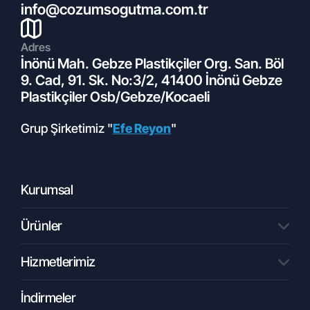
info@cozumsogutma.com.tr
Adres
11.05.2022
İnönü Mah. Gebze Plastikçiler Org. San. Böl
İklimlendirme Nedir?
9. Cad, 91. Sk. No:3/2, 41400 İnönü Gebze
Plastikçiler Osb/Gebze/Kocaeli
Grup Şirketimiz "
Efe Reyon
"
Kurumsal
Ürünler
01.10.2022
Hizmetlerimiz
Tüm Ürünler
Soğuk Hava Deposu Nedir?
Kondenser Ünitesi
Kompakt Merkezi Sistemler
İndirmeler
Mühendislik