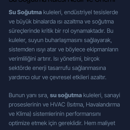
Şirketimiz tarafından sunulan ürün ve
hizmetlerden sizleri faydalandırmak için
Su Soğutma
kuleleri, endüstriyel tesislerde
gerekli çalışmaların iş birimlerimiz
ve büyük binalarda ısı azaltma ve soğutma
tarafından yapılması,
süreçlerinde kritik bir rol oynamaktadır. Bu
Şirketimiz tarafından sunulan ürün ve
hizmetlerin sizlerin beğeni, kullanım
kuleler, suyun buharlaşmasını sağlayarak,
alışkanlıkları ve ihtiyaçlarına göre
sistemden ısıyı atar ve böylece ekipmanların
özelleştirilerek sizlere önerilmesi,
verimliliğini artırır. Isı yönetimi, birçok
Şirketimizin ve Şirketimizle iş ilişkisi
içerisinde olan kişilerin hukuki ve ticari
sektörde enerji tasarrufu sağlanmasına
güvenliğinin temini (Şirketimiz
yardımcı olur ve çevresel etkileri azaltır.
tarafından yürütülen iletişime yönelik
idari operasyonlar, Şirkete ait
Bunun yanı sıra,
su soğutma
kuleleri, sanayi
lokasyonların fiziksel güvenliğini ve
denetimini sağlamak, iş
proseslerinin ve HVAC (Isıtma, Havalandırma
ortağı/müşteri/tedarikçi (yetkili veya
ve Klima) sistemlerinin performansını
çalışanları) değerlendirme süreçleri,
optimize etmek için gereklidir. Hem maliyet
hukuki uyum süreci, mali işler vb.),