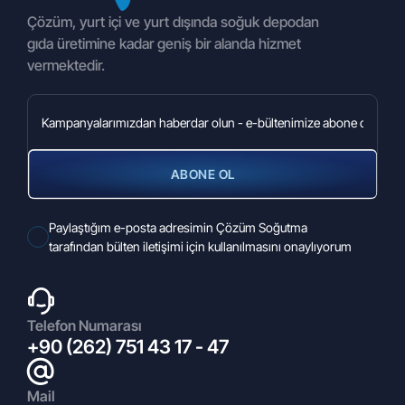
Çözüm, yurt içi ve yurt dışında soğuk depodan
gıda üretimine kadar geniş bir alanda hizmet
vermektedir.
ABONE OL
27.02.2026
Paylaştığım e-posta adresimin Çözüm Soğutma
2026 Euroshop Fuarı
tarafından bülten iletişimi için kullanılmasını onaylıyorum
Telefon Numarası
+90 (262) 751 43 17 - 47
Mail