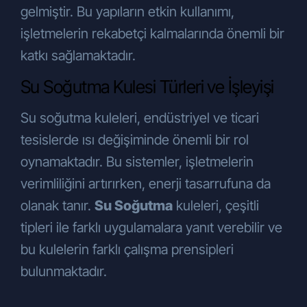
politikalarının yürütülmesinin temini
gelmiştir. Bu yapıların etkin kullanımı,
amaçlarıyla
iş ortaklarımıza,
işletmelerin rekabetçi kalmalarında önemli bir
tedarikçilerimize, hissedarlarımıza,
katkı sağlamaktadır.
kanunen yetkili kamu kurumları ve
özel kişilere
, KVKK’nın 8. ve 9.
Su Soğutma Kulesi Türleri ve İşleyişi
maddelerinde belirtilen kişisel veri
işleme şartları ve amaçları
Su soğutma kuleleri, endüstriyel ve ticari
çerçevesinde aktarılabilecektir.
tesislerde ısı değişiminde önemli bir rol
Bunun yanı sıra:
oynamaktadır. Bu sistemler, işletmelerin
Hizmet kalitesini artırmak, müşteri
talebi üzerine ürünün garanti süresini
verimliliğini artırırken, enerji tasarrufuna da
uzatmak ve yapılan etkinlik ve
olanak tanır.
Su Soğutma
kuleleri, çeşitli
organizasyonların raporlanması ve
tipleri ile farklı uygulamalara yanıt verebilir ve
çıktılarının üretilebilmesi amacıyla
bu kulelerin farklı çalışma prensipleri
üretici firmalara
,
Pazarlama ve tanıtım faaliyetlerini
bulunmaktadır.
iyileştirebilmek ve halkla ilişkiler
amacıyla
sosyal medya