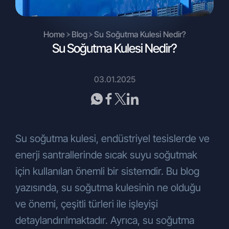
sözleşme ve yasadan doğan
yükümlülüklerini yerine getirebilmesi
amacıyla her türlü sözlü, yazılı ya da
Home
Blog
Su Soğutma Kulesi Nedir?
elektronik ortamda toplanmaktadır.
Su Soğutma Kulesi Nedir?
Bu hukuki sebeple toplanan kişisel
verileriniz, KVKK’nın 5. ve 6. maddelerinde
belirtilen kişisel veri işleme şartları ve
03.01.2025
amaçları kapsamında, işbu metnin (2) ve
(3) numaralı maddelerinde belirtilen
amaçlarla da işlenebilmekte ve
aktarılabilmektedir.
Su soğutma kulesi, endüstriyel tesislerde ve
Kişisel verileriniz, Şirketimiz tarafından
enerji santrallerinde sıcak suyu soğutmak
verilen hizmet, ürün ya da ticari faaliyete
bağlı olarak değişkenlik gösterebilmekle
için kullanılan önemli bir sistemdir. Bu blog
birlikte; otomatik ya da otomatik olmayan
yazısında, su soğutma kulesinin ne olduğu
yöntemlerle, ofisler, bayiler, internet sitesi,
ve önemi, çeşitli türleri ile işleyişi
sosyal medya mecraları ve benzeri
vasıtalarla sözlü, yazılı ya da elektronik
detaylandırılmaktadır. Ayrıca, su soğutma