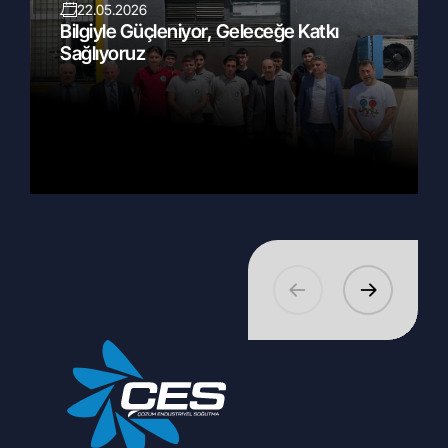
22.05.2026
Bilgiyle Güçleniyor, Geleceğe Katkı
Sağlıyoruz
27.02.2026
EuroShop 2026 Standımızı Dijital Dünyada
Keşfedin!
10.03.2026
İstanbul / Aliva 34 - Bağcılar- FİLE Mağazası