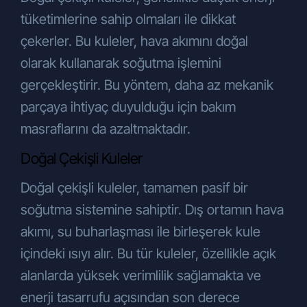
elektronik posta adresi üzerinden veya
tüketimlerine sahip olmaları ile dikkat
taleplerini konu alan dilekçeleri ile noter
çekerler. Bu kuleler, hava akımını doğal
onaylı posta yoluyla
ÇÖZÜM
olarak kullanarak soğutma işlemini
ENDÜSTRİYEL SOĞUTMA SİST.İNŞ.
SAN. VE TİC.A.Ş.
‘ye iletebilirsiniz.
gerçekleştirir. Bu yöntem, daha az mekanik
Veri Sorumlusu İletişim Bilgileri:
parçaya ihtiyaç duyulduğu için bakım
ÇÖZÜM ENDÜSTRİYEL SOĞUTMA
masraflarını da azaltmaktadır.
SİST.İNŞ. SAN. VE TİC.A.Ş.
Adres: Gebze Plastikçiler OSB. Atatürk
Doğal Çekişli Kuleler
Bulvarı 9. cadde 91. sokak No:3/ 2 PK.
41400 Gebze – Kocaeli
Doğal çekişli kuleler, tamamen pasif bir
Telefon: +90 262 751 43 47 pbx
soğutma sistemine sahiptir. Dış ortamın hava
E-posta:
info@cozumsogutma.com.tr
akımı, su buharlaşması ile birleşerek kule
içindeki ısıyı alır. Bu tür kuleler, özellikle açık
alanlarda yüksek verimlilik sağlamakta ve
enerji tasarrufu açısından son derece