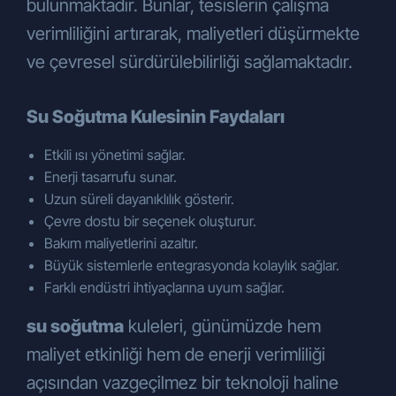
bulunmaktadır. Bunlar, tesislerin çalışma
tarafından yapılması,
Şirketimiz tarafından sunulan ürün ve
verimliliğini artırarak, maliyetleri düşürmekte
hizmetlerin sizlerin beğeni, kullanım
ve çevresel sürdürülebilirliği sağlamaktadır.
alışkanlıkları ve ihtiyaçlarına göre
özelleştirilerek sizlere önerilmesi,
Su Soğutma Kulesinin Faydaları
Şirketimizin ve Şirketimizle iş ilişkisi
içerisinde olan kişilerin hukuki ve ticari
Etkili ısı yönetimi sağlar.
güvenliğinin temini (Şirketimiz
Enerji tasarrufu sunar.
tarafından yürütülen iletişime yönelik
Uzun süreli dayanıklılık gösterir.
idari operasyonlar, Şirkete ait
Çevre dostu bir seçenek oluşturur.
lokasyonların fiziksel güvenliğini ve
Bakım maliyetlerini azaltır.
denetimini sağlamak, iş
Büyük sistemlerle entegrasyonda kolaylık sağlar.
ortağı/müşteri/tedarikçi (yetkili veya
Farklı endüstri ihtiyaçlarına uyum sağlar.
çalışanları) değerlendirme süreçleri,
hukuki uyum süreci, mali işler vb.),
su soğutma
kuleleri, günümüzde hem
Şirketimizin ticari ve iş stratejilerinin
maliyet etkinliği hem de enerji verimliliği
belirlenmesi ve uygulanması ile
açısından vazgeçilmez bir teknoloji haline
Şirketimizin insan kaynakları