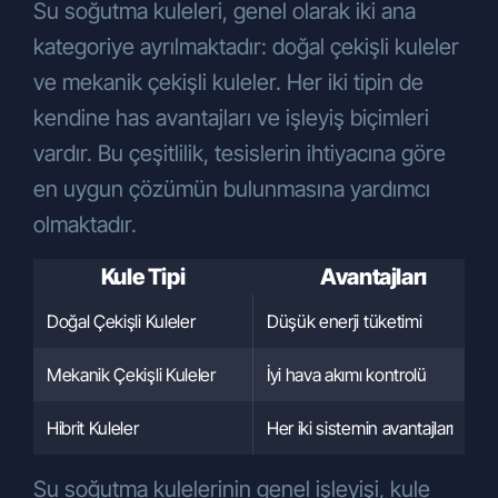
Su soğutma kuleleri, genel olarak iki ana
kuruluşlarıyla, sosyal medya
ajanslarıyla ve basın yayın
kategoriye ayrılmaktadır: doğal çekişli kuleler
kuruluşlarıyla
,
ve mekanik çekişli kuleler. Her iki tipin de
Kampanya faaliyetlerinde vize ve
kendine has avantajları ve işleyiş biçimleri
seyahat işlemlerinin
vardır. Bu çeşitlilik, tesislerin ihtiyacına göre
gerçekleştirilebilmesi amacıyla
acenteler bazında yurtdışına
en uygun çözümün bulunmasına yardımcı
aktarılabilmektedir.
olmaktadır.
KVKK Kapsamındaki Haklarınız
KVKK’nın 13. maddesinin 1. fıkrası
Kule Tipi
Avantajları
gereğince, yukarıda belirtilen haklarınızı
Doğal Çekişli Kuleler
Düşük enerji tüketimi
kullanmak ile ilgili talebinizi, yazılı olarak
veya Kişisel Verileri Koruma Kurulu’nun
Mekanik Çekişli Kuleler
İyi hava akımı kontrolü
belirlediği diğer yöntemlerle Şirketimize
iletebilirsiniz. Kişisel Verileri Koruma
Hibrit Kuleler
Her iki sistemin avantajları
Kurulu, şu aşamada herhangi bir yöntem
belirlemediği için, başvurunuzu, KVKK
Su soğutma kulelerinin genel işleyişi, kule
gereğince, yazılı olarak Şirketimize