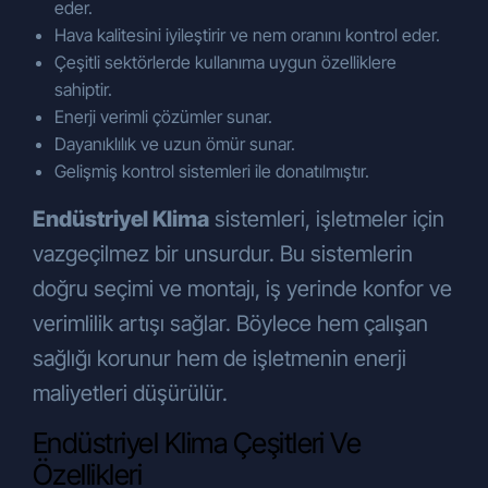
eder.
elektronik posta adresi üzerinden veya
Hava kalitesini iyileştirir ve nem oranını kontrol eder.
taleplerini konu alan dilekçeleri ile noter
Çeşitli sektörlerde kullanıma uygun özelliklere
onaylı posta yoluyla
ÇÖZÜM
sahiptir.
ENDÜSTRİYEL SOĞUTMA SİST.İNŞ.
Enerji verimli çözümler sunar.
SAN. VE TİC.A.Ş.
‘ye iletebilirsiniz.
Dayanıklılık ve uzun ömür sunar.
Veri Sorumlusu İletişim Bilgileri:
Gelişmiş kontrol sistemleri ile donatılmıştır.
ÇÖZÜM ENDÜSTRİYEL SOĞUTMA
SİST.İNŞ. SAN. VE TİC.A.Ş.
Endüstriyel Klima
sistemleri, işletmeler için
Adres: Gebze Plastikçiler OSB. Atatürk
vazgeçilmez bir unsurdur. Bu sistemlerin
Bulvarı 9. cadde 91. sokak No:3/ 2 PK.
doğru seçimi ve montajı, iş yerinde konfor ve
41400 Gebze – Kocaeli
Telefon: +90 262 751 43 47 pbx
verimlilik artışı sağlar. Böylece hem çalışan
E-posta:
info@cozumsogutma.com.tr
sağlığı korunur hem de işletmenin enerji
maliyetleri düşürülür.
Endüstriyel Klima Çeşitleri Ve
Özellikleri