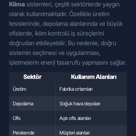
Klima
sistemleri, çeşitli sektörlerde yaygın
kuruluşlarıyla, sosyal medya
ajanslarıyla ve basın yayın
olarak kullanılmaktadır. Özellikle üretim
kuruluşlarıyla
,
tesislerinde, depolama alanlarında ve büyük
Kampanya faaliyetlerinde vize ve
ofislerde, iklim kontrolü iş süreçlerini
seyahat işlemlerinin
gerçekleştirilebilmesi amacıyla
doğrudan etkileyebilir. Bu nedenle, doğru
acenteler bazında yurtdışına
sistemin seçilmesi ve uygulanması,
aktarılabilmektedir.
işletmelerin enerji tasarrufu yapmasını sağlar.
KVKK Kapsamındaki Haklarınız
KVKK’nın 13. maddesinin 1. fıkrası
Sektör
Kullanım Alanları
gereğince, yukarıda belirtilen haklarınızı
kullanmak ile ilgili talebinizi, yazılı olarak
Üretim
Fabrika ortamları
veya Kişisel Verileri Koruma Kurulu’nun
belirlediği diğer yöntemlerle Şirketimize
Depolama
Soğuk hava depoları
iletebilirsiniz. Kişisel Verileri Koruma
Ofis
Açık ofis alanları
Kurulu, şu aşamada herhangi bir yöntem
belirlemediği için, başvurunuzu, KVKK
Perakende
Müşteri alanları
gereğince, yazılı olarak Şirketimize