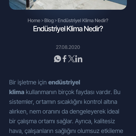
sözleşme ve yasadan doğan
yükümlülüklerini yerine getirebilmesi
amacıyla her türlü sözlü, yazılı ya da
Home
Blog
Endüstriyel Klima Nedir?
elektronik ortamda toplanmaktadır.
Endüstriyel Klima Nedir?
Bu hukuki sebeple toplanan kişisel
verileriniz, KVKK’nın 5. ve 6. maddelerinde
belirtilen kişisel veri işleme şartları ve
27.08.2020
amaçları kapsamında, işbu metnin (2) ve
(3) numaralı maddelerinde belirtilen
amaçlarla da işlenebilmekte ve
aktarılabilmektedir.
Bir işletme için
endüstriyel
Kişisel verileriniz, Şirketimiz tarafından
klima
kullanmanın birçok faydası vardır. Bu
verilen hizmet, ürün ya da ticari faaliyete
bağlı olarak değişkenlik gösterebilmekle
sistemler, ortamın sıcaklığını kontrol altına
birlikte; otomatik ya da otomatik olmayan
alırken, nem oranını da dengeleyerek ideal
yöntemlerle, ofisler, bayiler, internet sitesi,
bir çalışma ortamı sağlar. Ayrıca, kalitesiz
sosyal medya mecraları ve benzeri
vasıtalarla sözlü, yazılı ya da elektronik
hava, çalışanların sağlığını olumsuz etkileme