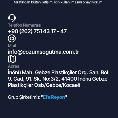
2026 Euroshop Fuarı
tarafından bülten iletişimi için kullanılmasını onaylıyorum
Telefon Numarası
+90 (262) 751 43 17 - 47
Mail
info@cozumsogutma.com.tr
Adres
11.05.2022
İnönü Mah. Gebze Plastikçiler Org. San. Böl
İklimlendirme Nedir?
9. Cad, 91. Sk. No:3/2, 41400 İnönü Gebze
Plastikçiler Osb/Gebze/Kocaeli
Grup Şirketimiz "
Efe Reyon
"