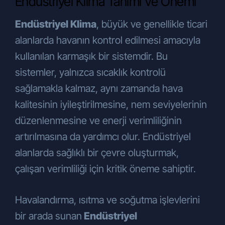
Endüstriyel Klima Tanımı Ve Önemi
politikalarının yürütülmesinin temini
amaçlarıyla
iş ortaklarımıza,
Endüstriyel Klima
, büyük ve genellikle ticari
tedarikçilerimize, hissedarlarımıza,
alanlarda havanın kontrol edilmesi amacıyla
kanunen yetkili kamu kurumları ve
kullanılan karmaşık bir sistemdir. Bu
özel kişilere
, KVKK’nın 8. ve 9.
maddelerinde belirtilen kişisel veri
sistemler, yalnızca sıcaklık kontrolü
işleme şartları ve amaçları
sağlamakla kalmaz, aynı zamanda hava
çerçevesinde aktarılabilecektir.
kalitesinin iyileştirilmesine, nem seviyelerinin
Bunun yanı sıra:
Hizmet kalitesini artırmak, müşteri
düzenlenmesine ve enerji verimliliğinin
talebi üzerine ürünün garanti süresini
artırılmasına da yardımcı olur. Endüstriyel
uzatmak ve yapılan etkinlik ve
alanlarda sağlıklı bir çevre oluşturmak,
organizasyonların raporlanması ve
çalışan verimliliği için kritik öneme sahiptir.
çıktılarının üretilebilmesi amacıyla
üretici firmalara
,
Pazarlama ve tanıtım faaliyetlerini
Havalandırma, ısıtma ve soğutma işlevlerini
iyileştirebilmek ve halkla ilişkiler
bir arada sunan
Endüstriyel
amacıyla
sosyal medya