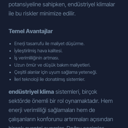
olarak toplanabilecektir. Şirketimizin ürün
potansiyeline sahipken, endüstriyel klimalar
ve hizmetlerinden yararlandığınız
ile bu riskler minimize edilir.
müddetçe kişisel verileriniz oluşturularak
ve güncellenerek işlenebilecektir.
Ayrıca, Şirket hizmetlerini kullanma
Temel Avantajlar
niyetiyle internet sayfamızı
Enerji tasarrufu ile maliyet düşürme.
kullandığınızda, Şirketimizi veya internet
İyileştirilmiş hava kalitesi.
sitemizi ziyaret ettiğinizde, Şirketimizin
İş verimliliğinin artması.
düzenlediği eğitim, seminer veya
Uzun ömür ve düşük bakım maliyetleri.
organizasyonlara katıldığınızda da kişisel
Çeşitli alanlar için uyum sağlama yeteneği.
verileriniz işlenebilecektir.
İleri teknoloji ile donatılmış sistemler.
Kişisel Verilerin İşlenme Amaçları
Toplanan kişisel verileriniz aşağıdaki
endüstriyel klima
sistemleri, birçok
amaçlarla sınırlı olarak işlenmektedir:
sektörde önemli bir rol oynamaktadır. Hem
Taleplerinizi yanıtlamak,
İletişim sağlamak,
enerji verimliliği sağlamaları hem de
Hizmet kalitemizi artırmak.
çalışanların konforunu artırmaları açısından
Toplanan kişisel verileriniz ayrıca;