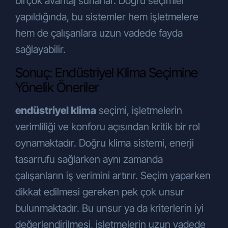
birçok avantaj sunarlar. Doğru seçimler
Şirketimiz tarafından sunulan ürün ve
yapıldığında, bu sistemler hem işletmelere
hizmetlerden sizleri faydalandırmak için
gerekli çalışmaların iş birimlerimiz
hem de çalışanlara uzun vadede fayda
tarafından yapılması,
sağlayabilir.
Şirketimiz tarafından sunulan ürün ve
hizmetlerin sizlerin beğeni, kullanım
Sonuç: Endüstriyel Klima Seçimine
alışkanlıkları ve ihtiyaçlarına göre
Yönelik Öneriler
özelleştirilerek sizlere önerilmesi,
Şirketimizin ve Şirketimizle iş ilişkisi
endüstriyel klima
seçimi, işletmelerin
içerisinde olan kişilerin hukuki ve ticari
verimliliği ve konforu açısından kritik bir rol
güvenliğinin temini (Şirketimiz
oynamaktadır. Doğru klima sistemi, enerji
tarafından yürütülen iletişime yönelik
idari operasyonlar, Şirkete ait
tasarrufu sağlarken aynı zamanda
lokasyonların fiziksel güvenliğini ve
çalışanların iş verimini artırır. Seçim yaparken
denetimini sağlamak, iş
dikkat edilmesi gereken pek çok unsur
ortağı/müşteri/tedarikçi (yetkili veya
çalışanları) değerlendirme süreçleri,
bulunmaktadır. Bu unsur ya da kriterlerin iyi
hukuki uyum süreci, mali işler vb.),
değerlendirilmesi, işletmelerin uzun vadede