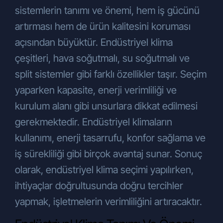
tarafından yapılması,
sistemlerin tanımı ve önemi, hem iş gücünü
Şirketimiz tarafından sunulan ürün ve
artırması hem de ürün kalitesini koruması
hizmetlerin sizlerin beğeni, kullanım
açısından büyüktür. Endüstriyel klima
alışkanlıkları ve ihtiyaçlarına göre
özelleştirilerek sizlere önerilmesi,
çeşitleri, hava soğutmalı, su soğutmalı ve
Şirketimizin ve Şirketimizle iş ilişkisi
split sistemler gibi farklı özellikler taşır. Seçim
içerisinde olan kişilerin hukuki ve ticari
yaparken kapasite, enerji verimliliği ve
güvenliğinin temini (Şirketimiz
tarafından yürütülen iletişime yönelik
kurulum alanı gibi unsurlara dikkat edilmesi
idari operasyonlar, Şirkete ait
gerekmektedir. Endüstriyel klimaların
lokasyonların fiziksel güvenliğini ve
kullanımı, enerji tasarrufu, konfor sağlama ve
denetimini sağlamak, iş
iş sürekliliği gibi birçok avantaj sunar. Sonuç
ortağı/müşteri/tedarikçi (yetkili veya
çalışanları) değerlendirme süreçleri,
olarak, endüstriyel klima seçimi yapılırken,
hukuki uyum süreci, mali işler vb.),
ihtiyaçlar doğrultusunda doğru tercihler
Şirketimizin ticari ve iş stratejilerinin
yapmak, işletmelerin verimliliğini artıracaktır.
belirlenmesi ve uygulanması ile
Şirketimizin insan kaynakları