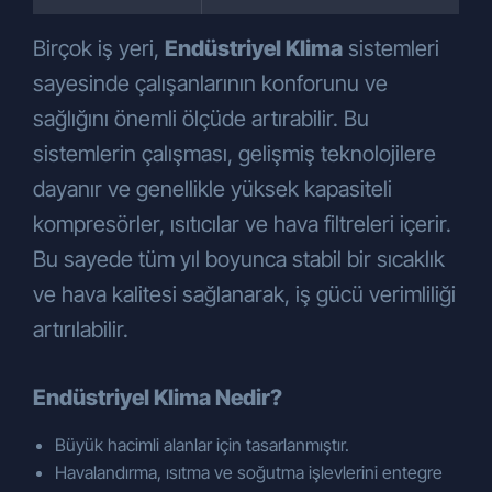
iletmeniz gerekmektedir. Bu çerçevede
Şirketimize KVKK’nın 11. maddesi
Birçok iş yeri,
Endüstriyel Klima
sistemleri
kapsamında yapacağınız başvurularda
sayesinde çalışanlarının konforunu ve
yazılı olarak başvurunuzu ileteceğiniz
sağlığını önemli ölçüde artırabilir. Bu
kanallar ve usuller aşağıda
sistemlerin çalışması, gelişmiş teknolojilere
açıklanmaktadır.
Yukarıda belirtilen haklarınızı kullanmak
dayanır ve genellikle yüksek kapasiteli
için kimliğinizi tespit edici gerekli bilgiler ile
kompresörler, ısıtıcılar ve hava filtreleri içerir.
KVKK’nın 11. maddesinde belirtilen
Bu sayede tüm yıl boyunca stabil bir sıcaklık
haklardan kullanmayı talep ettiğiniz
ve hava kalitesi sağlanarak, iş gücü verimliliği
hakkınıza yönelik açıklamalarınızı içeren
talebinizi;
artırılabilir.
ÇÖZÜM ENDÜSTRİYEL SOĞUTMA
SİST.İNŞ. SAN. VE TİC.A.Ş.
Endüstriyel Klima Nedir?
Gebze Plastikçiler OSB. Atatürk Bulvarı 9.
cadde 91. sokak No: 3/2 PK. 41400
Büyük hacimli alanlar için tasarlanmıştır.
adresine bizzat başvurarak,
Havalandırma, ısıtma ve soğutma işlevlerini entegre
info@cozumsogutma.com.tr
kayıtlı