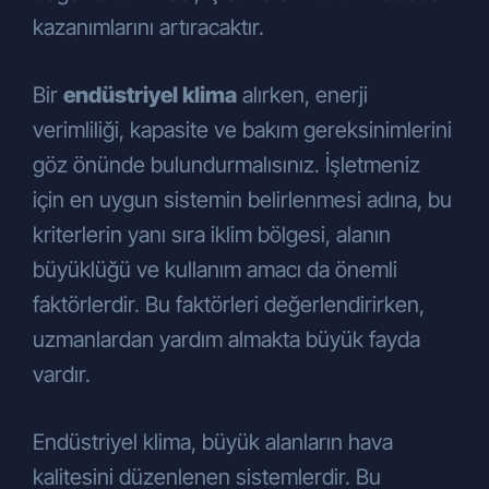
Şirketimizin ticari ve iş stratejilerinin
kazanımlarını artıracaktır.
belirlenmesi ve uygulanması,
Şirketimizin insan kaynakları
politikalarının yürütülmesinin temini
Bir
endüstriyel klima
alırken, enerji
amaçlarıyla KVKK’nın 5. ve 6.
verimliliği, kapasite ve bakım gereksinimlerini
maddelerinde belirtilen kişisel veri işleme
göz önünde bulundurmalısınız. İşletmeniz
şartları ve amaçları dahilinde işlenecektir.
için en uygun sistemin belirlenmesi adına, bu
Kişisel Verilerin Aktarılması
Kişisel verileriniz, yukarıda belirtilen
kriterlerin yanı sıra iklim bölgesi, alanın
amaçlar çerçevesinde, aşağıdaki
büyüklüğü ve kullanım amacı da önemli
durumlarda aktarılabilecektir:
faktörlerdir. Bu faktörleri değerlendirirken,
Hukuki yükümlülüklerimizi yerine
getirmek üzere
yetkili kamu
uzmanlardan yardım almakta büyük fayda
kurumlarına
ve hizmet aldığımız
vardır.
tedarikçilere
aktarılabilir.
Şirketimiz tarafından sunulan ürün ve
Endüstriyel klima, büyük alanların hava
hizmetlerden sizleri faydalandırmak için
gerekli çalışmaların iş birimlerimiz
kalitesini düzenlenen sistemlerdir. Bu