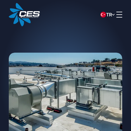
TR
KVKK Aydınlatma Metni
Bu aydınlatma metni,
ÇÖZÜM
ENDÜSTRİYEL SOĞUTMA SİST.İNŞ.
SAN. VE TİC.A.Ş.
(“Şirket”) olarak, 6698
sayılı Kişisel Verilerin Korunması Kanunu
(“KVKK”) uyarınca, veri sorumlusu sıfatıyla
kişisel verilerinizin toplanması, işlenmesi,
aktarılması ve haklarınız hakkında sizleri
bilgilendirmek amacıyla hazırlanmıştır.
Kişisel Verilerin Toplanma Yöntemi
ve Hukuki Sebebi
Kişisel verileriniz, Şirketimiz tarafından
sunulan ürün ve hizmetlerin belirlenen
yasal çerçevede eksiksiz ve doğru bir
şekilde sunulabilmesi ve Şirketimizin