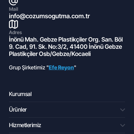
Mail
info@cozumsogutma.com.tr
Adres
11.05.2022
İnönü Mah. Gebze Plastikçiler Org. San. Böl
İklimlendirme Nedir?
9. Cad, 91. Sk. No:3/2, 41400 İnönü Gebze
Plastikçiler Osb/Gebze/Kocaeli
Grup Şirketimiz "
Efe Reyon
"
Kurumsal
Ürünler
01.10.2022
Hizmetlerimiz
Tüm Ürünler
Soğuk Hava Deposu Nedir?
Kondenser Ünitesi