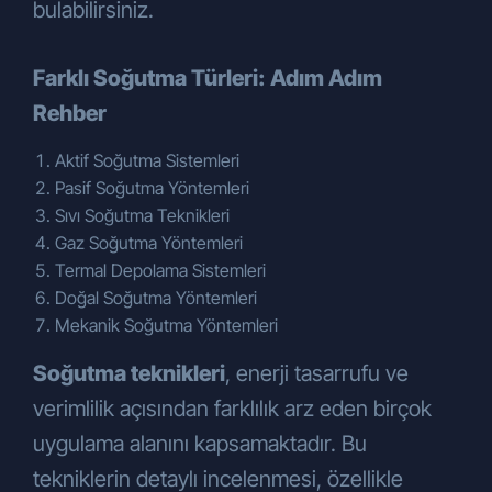
bulabilirsiniz.
elektronik posta adresi üzerinden veya
taleplerini konu alan dilekçeleri ile noter
onaylı posta yoluyla
ÇÖZÜM
Farklı Soğutma Türleri: Adım Adım
ENDÜSTRİYEL SOĞUTMA SİST.İNŞ.
Rehber
SAN. VE TİC.A.Ş.
‘ye iletebilirsiniz.
Veri Sorumlusu İletişim Bilgileri:
Aktif Soğutma Sistemleri
ÇÖZÜM ENDÜSTRİYEL SOĞUTMA
Pasif Soğutma Yöntemleri
SİST.İNŞ. SAN. VE TİC.A.Ş.
Sıvı Soğutma Teknikleri
Adres: Gebze Plastikçiler OSB. Atatürk
Gaz Soğutma Yöntemleri
Bulvarı 9. cadde 91. sokak No:3/ 2 PK.
Termal Depolama Sistemleri
41400 Gebze – Kocaeli
Doğal Soğutma Yöntemleri
Telefon: +90 262 751 43 47 pbx
Mekanik Soğutma Yöntemleri
E-posta:
info@cozumsogutma.com.tr
Soğutma teknikleri
, enerji tasarrufu ve
verimlilik açısından farklılık arz eden birçok
uygulama alanını kapsamaktadır. Bu
tekniklerin detaylı incelenmesi, özellikle