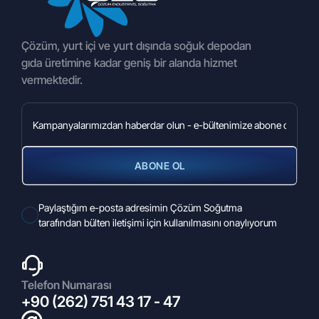
İstanbul / Aliva 34 - Bağcılar- FİLE Mağazası
Çözüm, yurt içi ve yurt dışında soğuk depodan
gıda üretimine kadar geniş bir alanda hizmet
vermektedir.
ABONE OL
27.02.2026
Paylaştığım e-posta adresimin Çözüm Soğutma
2026 Euroshop Fuarı
tarafından bülten iletişimi için kullanılmasını onaylıyorum
Telefon Numarası
+90 (262) 751 43 17 - 47