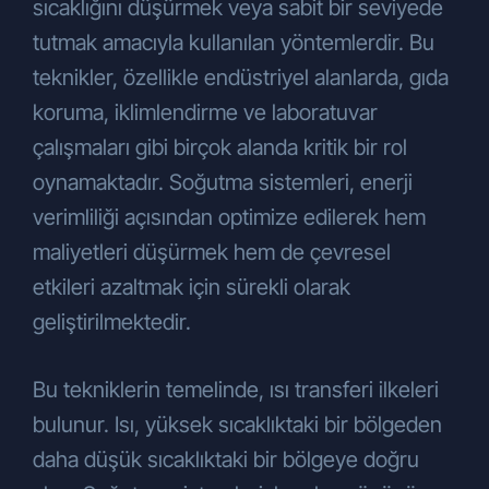
sıcaklığını düşürmek veya sabit bir seviyede
Şirketimiz tarafından sunulan ürün ve
hizmetlerden sizleri faydalandırmak için
tutmak amacıyla kullanılan yöntemlerdir. Bu
gerekli çalışmaların iş birimlerimiz
teknikler, özellikle endüstriyel alanlarda, gıda
tarafından yapılması,
koruma, iklimlendirme ve laboratuvar
Şirketimiz tarafından sunulan ürün ve
hizmetlerin sizlerin beğeni, kullanım
çalışmaları gibi birçok alanda kritik bir rol
alışkanlıkları ve ihtiyaçlarına göre
oynamaktadır. Soğutma sistemleri, enerji
özelleştirilerek sizlere önerilmesi,
verimliliği açısından optimize edilerek hem
Şirketimizin ve Şirketimizle iş ilişkisi
maliyetleri düşürmek hem de çevresel
içerisinde olan kişilerin hukuki ve ticari
güvenliğinin temini (Şirketimiz
etkileri azaltmak için sürekli olarak
tarafından yürütülen iletişime yönelik
geliştirilmektedir.
idari operasyonlar, Şirkete ait
lokasyonların fiziksel güvenliğini ve
Bu tekniklerin temelinde, ısı transferi ilkeleri
denetimini sağlamak, iş
ortağı/müşteri/tedarikçi (yetkili veya
bulunur. Isı, yüksek sıcaklıktaki bir bölgeden
çalışanları) değerlendirme süreçleri,
daha düşük sıcaklıktaki bir bölgeye doğru
hukuki uyum süreci, mali işler vb.),