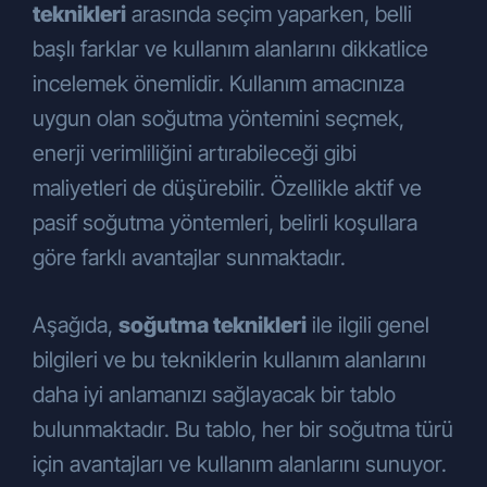
teknikleri
arasında seçim yaparken, belli
kuruluşlarıyla, sosyal medya
ajanslarıyla ve basın yayın
başlı farklar ve kullanım alanlarını dikkatlice
kuruluşlarıyla
,
incelemek önemlidir. Kullanım amacınıza
Kampanya faaliyetlerinde vize ve
uygun olan soğutma yöntemini seçmek,
seyahat işlemlerinin
enerji verimliliğini artırabileceği gibi
gerçekleştirilebilmesi amacıyla
acenteler bazında yurtdışına
maliyetleri de düşürebilir. Özellikle aktif ve
aktarılabilmektedir.
pasif soğutma yöntemleri, belirli koşullara
KVKK Kapsamındaki Haklarınız
göre farklı avantajlar sunmaktadır.
KVKK’nın 13. maddesinin 1. fıkrası
gereğince, yukarıda belirtilen haklarınızı
kullanmak ile ilgili talebinizi, yazılı olarak
Aşağıda,
soğutma teknikleri
ile ilgili genel
veya Kişisel Verileri Koruma Kurulu’nun
bilgileri ve bu tekniklerin kullanım alanlarını
belirlediği diğer yöntemlerle Şirketimize
daha iyi anlamanızı sağlayacak bir tablo
iletebilirsiniz. Kişisel Verileri Koruma
Kurulu, şu aşamada herhangi bir yöntem
bulunmaktadır. Bu tablo, her bir soğutma türü
belirlemediği için, başvurunuzu, KVKK
için avantajları ve kullanım alanlarını sunuyor.
gereğince, yazılı olarak Şirketimize