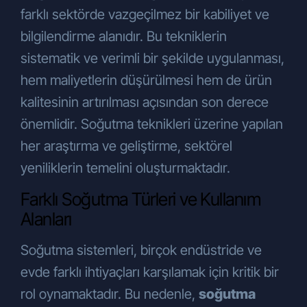
politikalarının yürütülmesinin temini
farklı sektörde vazgeçilmez bir kabiliyet ve
amaçlarıyla
iş ortaklarımıza,
bilgilendirme alanıdır. Bu tekniklerin
tedarikçilerimize, hissedarlarımıza,
sistematik ve verimli bir şekilde uygulanması,
kanunen yetkili kamu kurumları ve
özel kişilere
, KVKK’nın 8. ve 9.
hem maliyetlerin düşürülmesi hem de ürün
maddelerinde belirtilen kişisel veri
kalitesinin artırılması açısından son derece
işleme şartları ve amaçları
önemlidir. Soğutma teknikleri üzerine yapılan
çerçevesinde aktarılabilecektir.
her araştırma ve geliştirme, sektörel
Bunun yanı sıra:
Hizmet kalitesini artırmak, müşteri
yeniliklerin temelini oluşturmaktadır.
talebi üzerine ürünün garanti süresini
Farklı Soğutma Türleri ve Kullanım
uzatmak ve yapılan etkinlik ve
organizasyonların raporlanması ve
Alanları
çıktılarının üretilebilmesi amacıyla
üretici firmalara
,
Soğutma sistemleri, birçok endüstride ve
Pazarlama ve tanıtım faaliyetlerini
evde farklı ihtiyaçları karşılamak için kritik bir
iyileştirebilmek ve halkla ilişkiler
rol oynamaktadır. Bu nedenle,
soğutma
amacıyla
sosyal medya