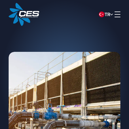
TR
KVKK Aydınlatma Metni
Bu aydınlatma metni,
ÇÖZÜM
ENDÜSTRİYEL SOĞUTMA SİST.İNŞ.
SAN. VE TİC.A.Ş.
(“Şirket”) olarak, 6698
sayılı Kişisel Verilerin Korunması Kanunu
(“KVKK”) uyarınca, veri sorumlusu sıfatıyla
kişisel verilerinizin toplanması, işlenmesi,
aktarılması ve haklarınız hakkında sizleri
bilgilendirmek amacıyla hazırlanmıştır.
Kişisel Verilerin Toplanma Yöntemi
ve Hukuki Sebebi
Kişisel verileriniz, Şirketimiz tarafından
sunulan ürün ve hizmetlerin belirlenen
yasal çerçevede eksiksiz ve doğru bir
şekilde sunulabilmesi ve Şirketimizin