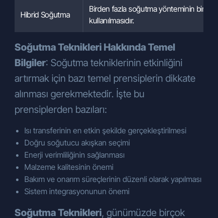
tarafından yapılması,
Birden fazla soğutma yönteminin bir ara
Hibrid Soğutma
Şirketimiz tarafından sunulan ürün ve
kullanılmasıdır.
hizmetlerin sizlerin beğeni, kullanım
alışkanlıkları ve ihtiyaçlarına göre
Soğutma Teknikleri Hakkında Temel
özelleştirilerek sizlere önerilmesi,
Bilgiler
: Soğutma tekniklerinin etkinliğini
Şirketimizin ve Şirketimizle iş ilişkisi
artırmak için bazı temel prensiplerin dikkate
içerisinde olan kişilerin hukuki ve ticari
güvenliğinin temini (Şirketimiz
alınması gerekmektedir. İşte bu
tarafından yürütülen iletişime yönelik
prensiplerden bazıları:
idari operasyonlar, Şirkete ait
lokasyonların fiziksel güvenliğini ve
Isı transferinin en etkin şekilde gerçekleştirilmesi
denetimini sağlamak, iş
Doğru soğutucu akışkan seçimi
ortağı/müşteri/tedarikçi (yetkili veya
Enerji verimliliğinin sağlanması
çalışanları) değerlendirme süreçleri,
Malzeme kalitesinin önemi
hukuki uyum süreci, mali işler vb.),
Bakım ve onarım süreçlerinin düzenli olarak yapılması
Şirketimizin ticari ve iş stratejilerinin
Sistem integrasyonunun önemi
belirlenmesi ve uygulanması ile
Soğutma Teknikleri
, günümüzde birçok
Şirketimizin insan kaynakları