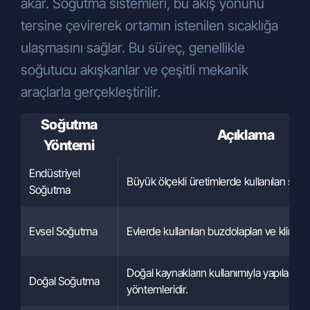
akar. Soğutma sistemleri, bu akış yönünü
Şirketimizin ticari ve iş stratejilerinin
belirlenmesi ve uygulanması,
tersine çevirerek ortamın istenilen sıcaklığa
Şirketimizin insan kaynakları
ulaşmasını sağlar. Bu süreç, genellikle
politikalarının yürütülmesinin temini
soğutucu akışkanlar ve çeşitli mekanik
amaçlarıyla KVKK’nın 5. ve 6.
araçlarla gerçekleştirilir.
maddelerinde belirtilen kişisel veri işleme
şartları ve amaçları dahilinde işlenecektir.
Soğutma
Kişisel Verilerin Aktarılması
Açıklama
Yöntemi
Kişisel verileriniz, yukarıda belirtilen
amaçlar çerçevesinde, aşağıdaki
Endüstriyel
durumlarda aktarılabilecektir:
Büyük ölçekli üretimlerde kullanılan siste
Soğutma
Hukuki yükümlülüklerimizi yerine
getirmek üzere
yetkili kamu
kurumlarına
ve hizmet aldığımız
Evsel Soğutma
Evlerde kullanılan buzdolapları ve klimalar
tedarikçilere
aktarılabilir.
Şirketimiz tarafından sunulan ürün ve
Doğal kaynakların kullanımıyla yapılan 
Doğal Soğutma
hizmetlerden sizleri faydalandırmak için
yöntemleridir.
gerekli çalışmaların iş birimlerimiz