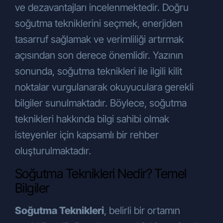
olarak toplanabilecektir. Şirketimizin ürün
ve dezavantajları incelenmektedir. Doğru
ve hizmetlerinden yararlandığınız
soğutma tekniklerini seçmek, enerjiden
müddetçe kişisel verileriniz oluşturularak
tasarruf sağlamak ve verimliliği artırmak
ve güncellenerek işlenebilecektir.
Ayrıca, Şirket hizmetlerini kullanma
açısından son derece önemlidir. Yazının
niyetiyle internet sayfamızı
sonunda, soğutma teknikleri ile ilgili kilit
kullandığınızda, Şirketimizi veya internet
noktalar vurgulanarak okuyuculara gerekli
sitemizi ziyaret ettiğinizde, Şirketimizin
düzenlediği eğitim, seminer veya
bilgiler sunulmaktadır. Böylece, soğutma
organizasyonlara katıldığınızda da kişisel
teknikleri hakkında bilgi sahibi olmak
verileriniz işlenebilecektir.
isteyenler için kapsamlı bir rehber
Kişisel Verilerin İşlenme Amaçları
oluşturulmaktadır.
Toplanan kişisel verileriniz aşağıdaki
amaçlarla sınırlı olarak işlenmektedir:
Soğutma Teknikleri Nedir? Temel
Taleplerinizi yanıtlamak,
Bilgiler
İletişim sağlamak,
Hizmet kalitemizi artırmak.
Soğutma Teknikleri
, belirli bir ortamın
Toplanan kişisel verileriniz ayrıca;