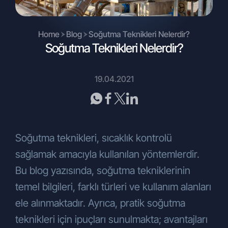
sözleşme ve yasadan doğan
yükümlülüklerini yerine getirebilmesi
amacıyla her türlü sözlü, yazılı ya da
Home
Blog
Soğutma Teknikleri Nelerdir?
elektronik ortamda toplanmaktadır.
Soğutma Teknikleri Nelerdir?
Bu hukuki sebeple toplanan kişisel
verileriniz, KVKK’nın 5. ve 6. maddelerinde
belirtilen kişisel veri işleme şartları ve
19.04.2021
amaçları kapsamında, işbu metnin (2) ve
(3) numaralı maddelerinde belirtilen
amaçlarla da işlenebilmekte ve
aktarılabilmektedir.
Soğutma teknikleri, sıcaklık kontrolü
Kişisel verileriniz, Şirketimiz tarafından
sağlamak amacıyla kullanılan yöntemlerdir.
verilen hizmet, ürün ya da ticari faaliyete
bağlı olarak değişkenlik gösterebilmekle
Bu blog yazısında, soğutma tekniklerinin
birlikte; otomatik ya da otomatik olmayan
temel bilgileri, farklı türleri ve kullanım alanları
yöntemlerle, ofisler, bayiler, internet sitesi,
ele alınmaktadır. Ayrıca, pratik soğutma
sosyal medya mecraları ve benzeri
vasıtalarla sözlü, yazılı ya da elektronik
teknikleri için ipuçları sunulmakta; avantajları