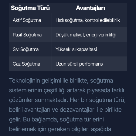
iletmeniz gerekmektedir. Bu çerçevede
Soğutma Türü
Avantajları
Şirketimize KVKK’nın 11. maddesi
Aktif Soğutma
Hızlı soğutma, kontrol edilebilirlik
E
kapsamında yapacağınız başvurularda
yazılı olarak başvurunuzu ileteceğiniz
Pasif Soğutma
Düşük maliyet, enerji verimliliği
E
kanallar ve usuller aşağıda
açıklanmaktadır.
Sıvı Soğutma
Yüksek ısı kapasitesi
O
Yukarıda belirtilen haklarınızı kullanmak
için kimliğinizi tespit edici gerekli bilgiler ile
Gaz Soğutma
Uzun süreli performans
K
KVKK’nın 11. maddesinde belirtilen
haklardan kullanmayı talep ettiğiniz
Teknolojinin gelişimi ile birlikte, soğutma
hakkınıza yönelik açıklamalarınızı içeren
talebinizi;
sistemlerinin çeşitliliği artarak piyasada farklı
ÇÖZÜM ENDÜSTRİYEL SOĞUTMA
çözümler sunmaktadır. Her bir soğutma türü,
SİST.İNŞ. SAN. VE TİC.A.Ş.
belirli avantajları ve dezavantajları ile birlikte
Gebze Plastikçiler OSB. Atatürk Bulvarı 9.
gelir. Bu bağlamda, soğutma türlerini
cadde 91. sokak No: 3/2 PK. 41400
adresine bizzat başvurarak,
belirlemek için gereken bilgileri aşağıda
info@cozumsogutma.com.tr
kayıtlı